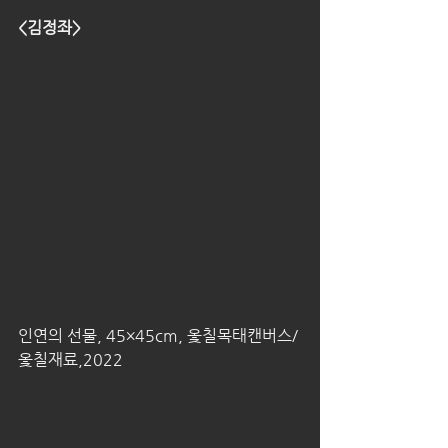
<김정좌>
인연의 선물, 45×45cm, 옻칠목태캔버스/
옻칠재료,2022