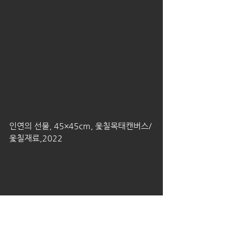
인연의 선물, 45×45cm, 옻칠목태캔버스/
옻칠재료,2022