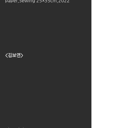
paper,Sewing 25×35cm,2022
<김보연>