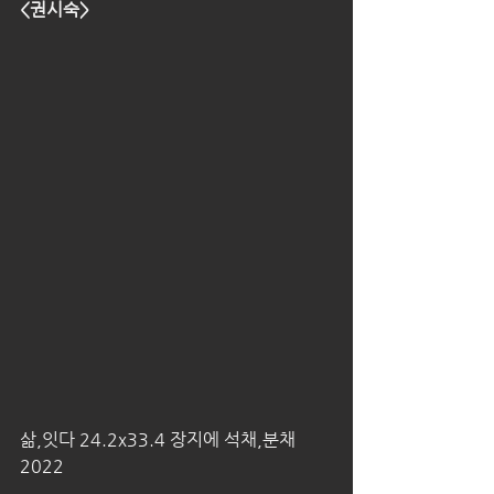
<권시숙>
삶,잇다 24.2x33.4 장지에 석채,분채 
2022 