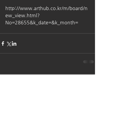
http://www.arthub.co.kr/m/board/n
ew_view.html?
No=28655&k_date=&k_month=
댓글
댓글을 입력하세요.