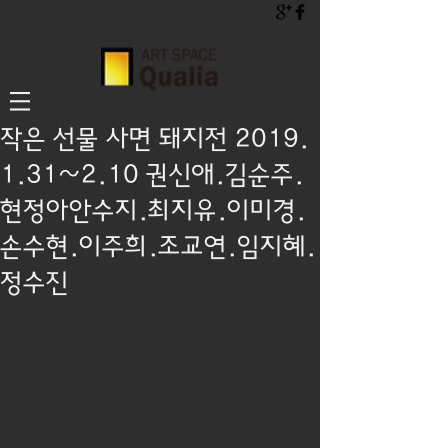
작은 선물 사면 돼지전 2019.
1.31~2.10 권신애.김순주.
현정아안수지.최지유.이미경.
손수현.이주희.조교연.임지혜.
정수진