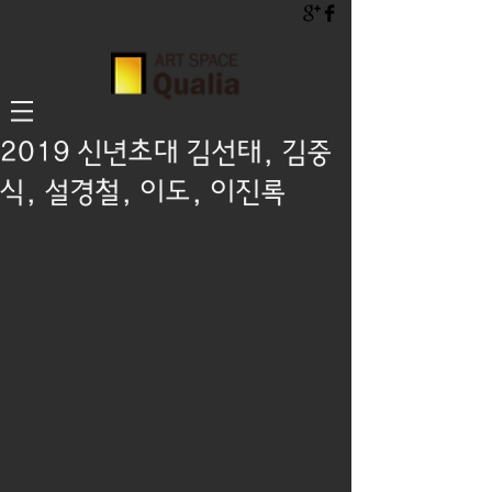
2019 신년초대 김선태, 김중
식, 설경철, 이도, 이진록