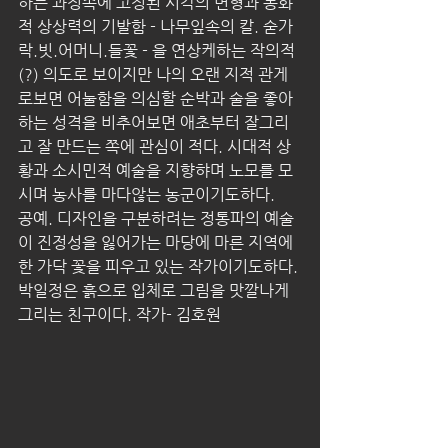
하는 과정속에 고정된 시각의 변형과 동화
적 상상력의 기발함 - 나무잎속의 칼. 숟가
락.빗.어머니.들꽃 - 을 연상케하는 작의적
(?) 의도로 보이지만 나의 오랜 지적 관게
로보면 어눌함을 의심할 순박과 술을 좋아
하는 성격을 비추어보면 애초부터 잘그리
고 잘 만드는 쪽에 관심이 적다. 시대적 상
황과 소시민적 예술을 지향햐며 노모를 모
시며 농사를 마다않는 농군이기도하다.
공예. 디자인을 구분하려는 정통파의 예술
이 진정성을 잃어가는 마당에 마른 지역에 
한 가닥 꽃을 피우고 있는 작가이기도하다.
박일정은 흙으로 입체로 그림을 맛깔나게 
그리는 친구이다. 작가- 김호원