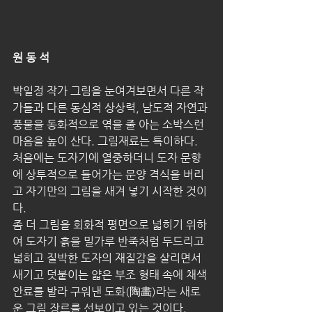
원 동 석
박일정 작가 그림을 눈여겨보면서 다른 작
가들과 다른 동심적 상상력, 남도적 자연과 
풍물을 동화적으로 엮을 줄 아는 소박스런 
마음을 높이 산다. 그림재료는 특이하다. 
처음에는 도자기에 열중하더니 도자 문향
에 상투적으로 들어가는 문양 격식을 버리
고 자기만의 그림을 새겨 넣기 시작한 것이
다.
좀 더 그림을 회화적 평면으로 넓히기 위하
여 도자기 흙을 밀가루 반죽처럼 두드리고 
넓히고 질박한 도자의 재질감을 살리면서 
새기고 덧붙이는 얇은 부조 형태 속에 채색 
안료를 발라 구워낸 도화(陶畵)라는 새로
운 그림 장르를 선보이고 있는 것이다.