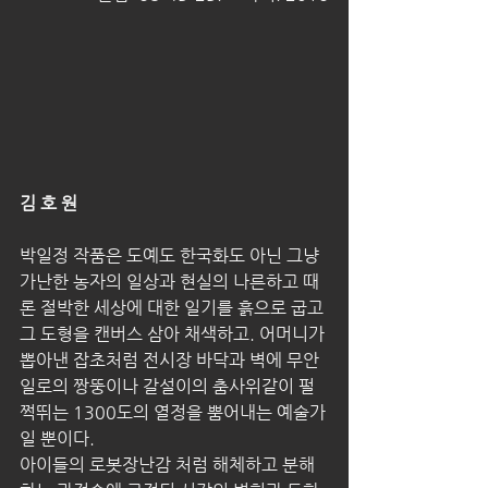
김 호 원
박일정 작품은 도예도 한국화도 아닌 그냥 
가난한 농자의 일상과 현실의 나른하고 때
론 절박한 세상에 대한 일기를 흙으로 굽고 
그 도형을 캔버스 삼아 채색하고. 어머니가 
뽑아낸 잡초처럼 전시장 바닥과 벽에 무안 
일로의 짱뚱이나 갈설이의 춤사위같이 펄
쩍뛰는 1300도의 열정을 뿜어내는 예술가
일 뿐이다.
아이들의 로봇장난감 처럼 해체하고 분해