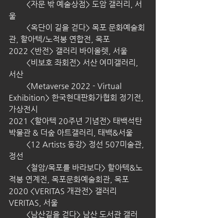
         <자문 밖 예술상점> 도암 갤러리, 서
울
         <옥단이 길을 걷다> 목포 문화예술회
관, 할아텍/노적봉 연합전, 목포
2022 <반전> 갤러리 바이올렛, 서울
         <비보호 좌회전> 서산 여미갤러리, 
서산
         <Metaverse 2022 - Virtual 
Exhibition> 한국현대판화가협회 정기전, 
가상전시
2021 <할아텍 20주년 기념전> 태백석탄
박물관 & 더숲 아트갤러리, 태백&서울
         <12 Artists 동강> 정선 507미술관, 
정선
         <철암/목포를 바라보다> 할아텍&노
적봉 연계전, 목포문화예술회관, 목포
2020 <VERITAS 개관전> 갤러리 
VERITAS, 서울
         <남산길을 걷다> 남산 도서관 갤러