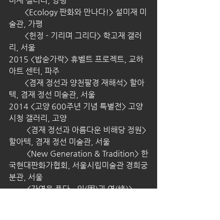
미재 갤러리, 양평
        <Ecology 판화와 만나다!> 설미재 미
술관, 가평
        <헌정 - 기리며 그리다> 학고재 갤러
리, 서울
2015 <밥숟가락> 휴벨트 프로젝트, 교하 
아트 센터, 파주
        <겸재 정선과 양천팔경 재해석> 할아
텍, 겸재 정선 미술관, 서울
2014 <고양 600주년 기념 특별전> 고양
시청 갤러리, 고양
<겸재 정선과 아름다운 비해당 정원> 
할아텍, 겸재 정선 미술관, 서울
         <New Generation & Tradition> 한
국현대판화가협회, 서울시립미술관 경희궁
분관, 서울
         <자연을 품다 – 인(因)과 연(緣)> 
2014 국제자연미술초대작가전, 야투자연
미술의집, 공주