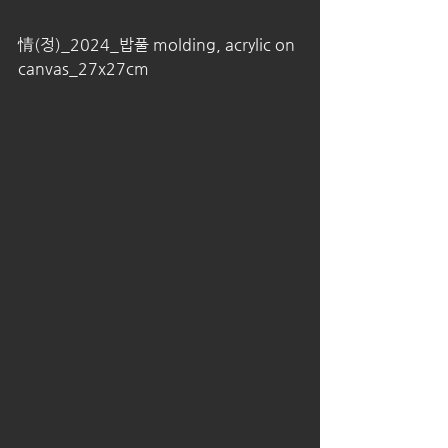
情(정)_2024_밥풀 molding, acrylic on 
canvas_27x27cm