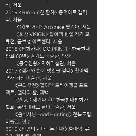
리, 서울
2019 <Fun Fun한 판화> 동덕아트 갤러
리, 서울
         <10분 거리> Artspace 퀄리아, 서울
         <회상 VISION> 할아텍 한일 작가 교
류전, 금보성 아트센터, 서울
2018 <판화하다! DO PRINT! - 한국현대
판화 60년> 경기도 미술관, 안산
         <몽유인왕> 자하미술관, 서울
2017 <겸재와 함께 옛길을 걷다> 할아텍, 
겸재 정선 미술관, 서울
        <구와우전> 할아텍 트라이앵글 프로
젝트, 갤러리 할, 태백
        <인 人 : 새기다 印> 한국현대판화가
협회, 홍익대학교 현대미술관, 서울
        <음식사냥 Food Hunting> 전북도립
미술관, 전주
2016 <안평의 시대 - 두 번째> 할아텍, 류