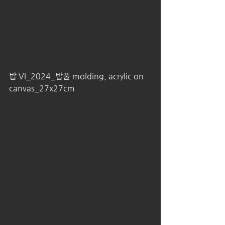
밥 VI_2024_밥풀 molding, acrylic on 
canvas_27x27cm