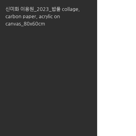
신미화 이용원_2023_밥풀 collage, 
carbon paper, acrylic on 
canvas_80x60cm