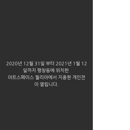
2020년 12월 31일 부터 2021년 1월 12
일까지 평창동에 위치한 
아트스페이스 퀄리아에서 지종현 개인전
이 열립니다.