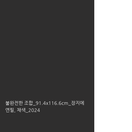
불완전한 조합_91.4x116.6cm_장지에 
연필, 채색_2024