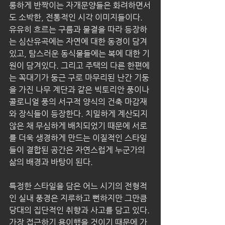
롱하게 반짝이는 자개문양들은 화려하면서
도 소박한, 전통적인 시각 이미지들이다. 
유유히 흐르는 구름과 물결을 따라 등장하
는 심산유곡에는 자연에 대한 동경이 담겨
있고, 탐스러운 동식물들에는 복에 대한 기
원이 담겨있다. 그리고 주택의 다른 한편에
는 꼭대기가 둥근 구로 마무리된 난간 기둥
을 가진 나무 계단과 같은 빅토리안 풍이나 
콜로니얼 풍의 서구적 양식의 건축 마감재
와 장식들이 등장한다. 치밀하게 계산되지 
않은 채 무심하게 배치되었기 때문에 서로
를 더욱 생경하게 만드는 이질적인 스타일
들이 결합된 공간은 자연스럽게 누군가의 
삶의 배경과 바탕이 된다.  
특정한 스타일을 담은 어느 시기의 전형적
인 실내 풍경은 지루하고 뻔하지만 그만큼 
당대의 집단적인 취향과 사고를 담고 있다. 
가장 접근하기 용이했을 것이기 때문에 가