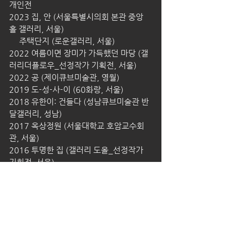
개인전
2023 집, 안 (서울특별시의회 본관 중앙
홀 갤러리, 서울)
     주택단지 (로운갤러리, 서울)
2022 여름이면 장미가 가득했던 마당 (갤
러리더플로우_선정작가 기획전, 서울)
2022 공 (제이큐브미술관, 영월)
2019 도-성-사-이 (60화랑, 서울)
2018 유한이: 건들다 (성남큐브미술관 반
달갤러리, 성남)
2017 옥상정원 (서울대학교 호암교수회
관, 서울)
2016 투명한 집 (갤러리 도올_선정작가 
기획전, 서울)          
2015 미궁 (노암갤러리, 서울)
2014 조각들 (31갤러리, 서울)  
2013 BLOCK (가회동 60, 서울)
2009 결코 단단하지 않은 덩어리 (갤러리 
벨벳인큐베이터, 서울)