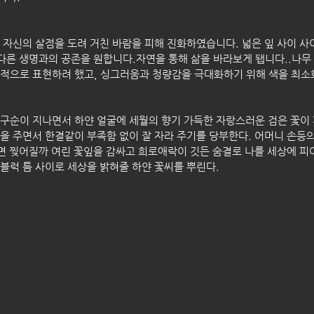
 다른 생명과의 공존을 원합니다.자연을 통해 삶을 바라보게 됍니다..나무
적으로 표현하려 했고, 싱그러움과 청량감을 극대화하기 위해 색을 최소
구순이 지나면서 하얀 얼굴에 세월의 향기 가득한 자랑스러운 검은 꽃이 
을 주면서 한결같이 부족함 없이 잘 자라 주기를 당부한다. 어머니 손등
불면 찢어질까 여린 꽃잎을 감싸고 희로애락이 깃든 숨결로 나를 세상에 피
블럭 틈 사이로 세상을 밝혀줄 하얀 꽃씨를 뿌린다.