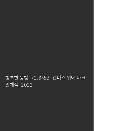
행복한 동행_72.8×53_캔버스 위에 아크
릴채색_2022